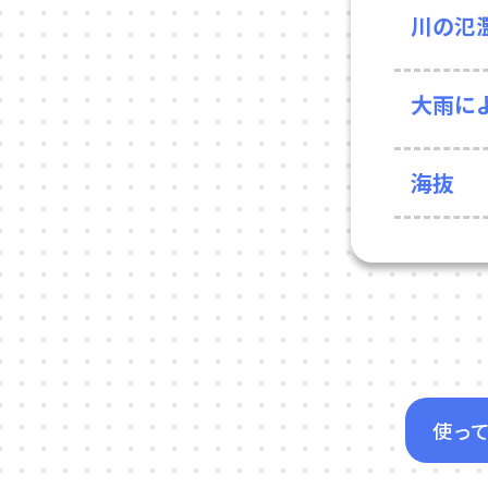
川の氾
大雨に
海抜
使っ