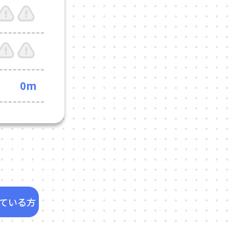
0m
ている方