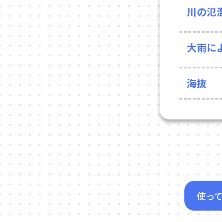
川の氾
大雨に
海抜
使っ