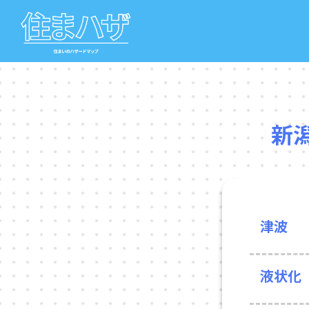
新
津波
液状化