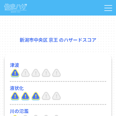
新潟市中央区 京王 のハザードスコア
津波
液状化
川の氾濫