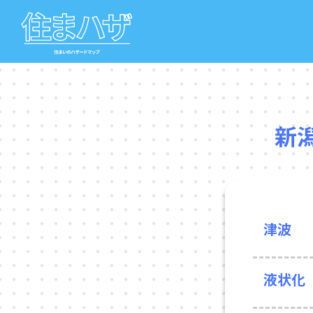
新
津波
液状化