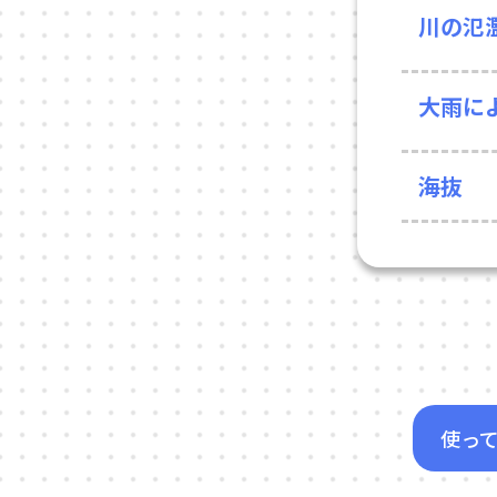
川の氾
大雨に
海抜
使っ