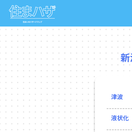
新
津波
液状化