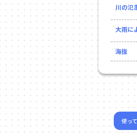
川の氾
大雨に
海抜
使っ