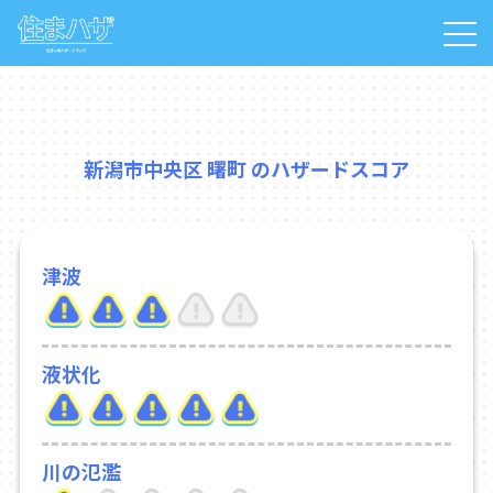
新潟市中央区 曙町 のハザードスコア
津波
液状化
川の氾濫