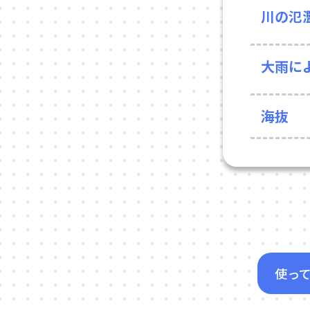
川の氾
大雨に
海抜
使っ