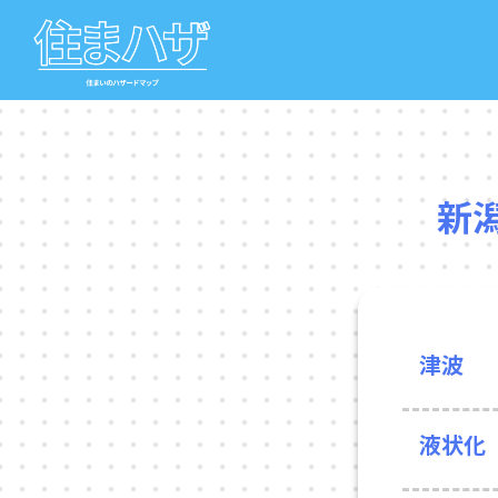
新
津波
液状化