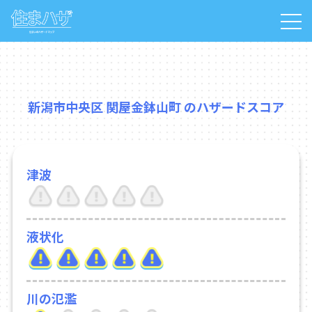
新潟市中央区 関屋金鉢山町 のハザードスコア
津波
液状化
川の氾濫