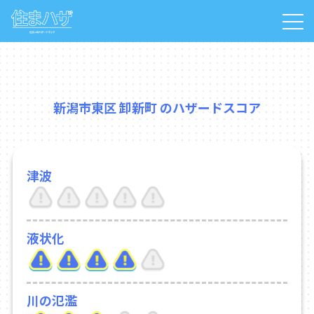
新潟市東区 卸新町 のハザードスコア
津波
液状化
川の氾濫