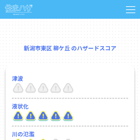
新潟市東区 柳ケ丘 のハザードスコア
津波
液状化
川の氾濫