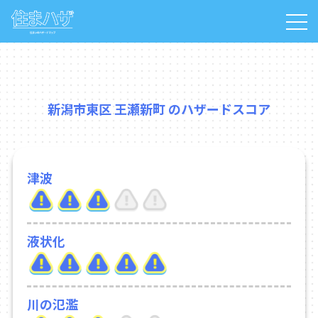
新潟市東区 王瀬新町 のハザードスコア
津波
液状化
川の氾濫