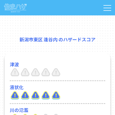
新潟市東区 逢谷内 のハザードスコア
津波
液状化
川の氾濫