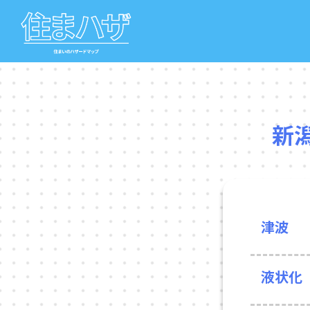
新
津波
液状化