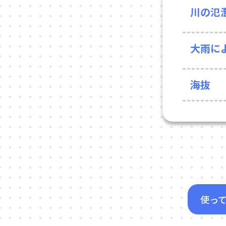
川の氾
大雨に
海抜
使っ