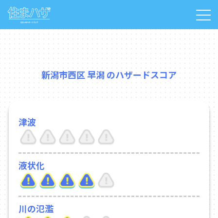
新潟市西区 早潟 のハザードスコア
津波
液状化
川の氾濫