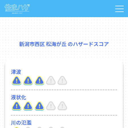
新潟市西区 松海が丘 のハザードスコア
津波
液状化
川の氾濫